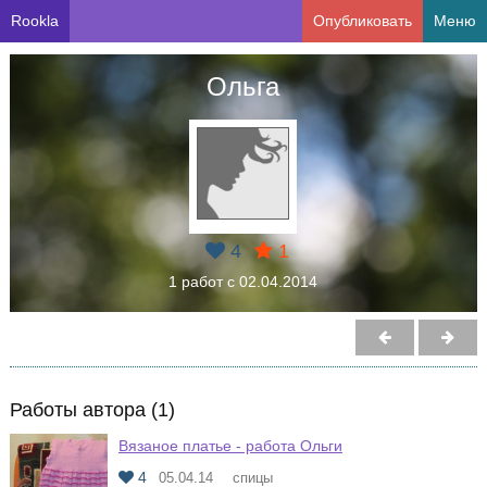
Rookla
Опубликовать
Меню
Ольга
4
1
1 работ с 02.04.2014
Работы автора (1)
Вязаное платье - работа Ольги
4
05.04.14
спицы